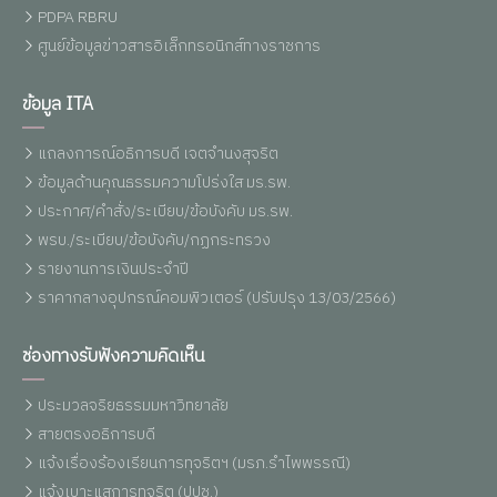
PDPA RBRU
ศูนย์ข้อมูลข่าวสารอิเล็กทรอนิกส์ทางราชการ
ข้อมูล ITA
แถลงการณ์อธิการบดี เจตจำนงสุจริต
ข้อมูลด้านคุณธรรมความโปร่งใส มร.รพ.
ประกาศ/คำสั่ง/ระเบียบ/ข้อบังคับ มร.รพ.
พรบ./ระเบียบ/ข้อบังคับ/กฏกระทรวง
รายงานการเงินประจำปี
ราคากลางอุปกรณ์คอมพิวเตอร์ (ปรับปรุง 13/03/2566)
ช่องทางรับฟังความคิดเห็น
ประมวลจริยธรรมมหาวิทยาลัย
สายตรงอธิการบดี
แจ้งเรื่องร้องเรียนการทุจริตฯ (มรภ.รำไพพรรณี)
แจ้งเบาะแสการทุจริต (ปปช.)