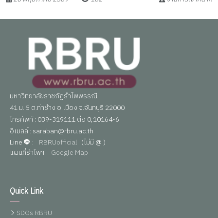
มหาวิทยาลัยราชภัฏรำไพพรรณี
41 ม. 5 ต.ท่าช้าง อ.เมือง จ.จันทบุรี 22000
โทรศัพท์ : 039-319111 ต่อ 0,10164-6
อีเมลล์ : saraban@rbru.ac.th
Line
:
RBRUofficial
(ไม่มี @ )
แผนที่รำไพฯ:
Google Map
Quick Link
SDGs RBRU