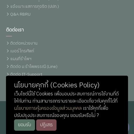
แจ้งเบาะแสการทุจริต (ปปท.)
Q&A RBRU
ติดต่อเรา
ติดต่อหน่วยงาน
เบอร์โทรศัพท์
แผนที่รำไพฯ
ติดต่อ ม.รำไพพรรณี (Line)
ติดต่อ IT-Support
หน่วยประชาสัมพันธ์
นโยบายคุกกี้ (Cookies Policy)
เว็บไซต์นี้ใช้ Cookies เพื่อมอบประสบการณ์การใช้งานที่ดี
ให้กับท่าน ท่านสามารถทราบรายละเอียดเกี่ยวกับคุกกี้ได้ที่
นโยบายการคุ้มครองข้อมูลส่วนบุคคล
เราใช้คุกกี้เพื่อ
ปรับปรุงประสบการณ์ของคุณ ยอมรับหรือไม่ ?
ยอมรับ
ปฏิเสธ
© Copyright
Rambhai Barni Rajabhat University
. All Rights
Reserved