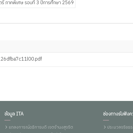
26dfba7c11l00.pdf
ข้อมูล ITA
ช่องทางรับฟังค
แถลงการณ์อธิการบดี เจตจำนงสุจริต
ประมวลจริยธร