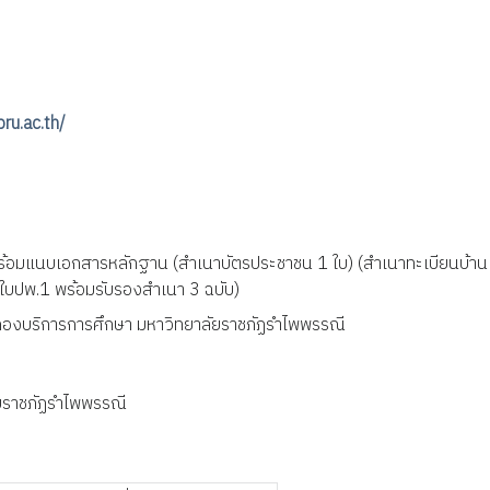
bru.ac.th/
 พร้อมแนบเอกสารหลักฐาน (สำเนาบัตรประชาชน 1 ใบ) (สำเนาทะเบียนบ้าน
นาใบปพ.1 พร้อมรับรองสำเนา 3 ฉบับ)
กองบริการการศึกษา มหาวิทยาลัยราชภัฏรำไพพรรณี
ยราชภัฏรำไพพรรณี