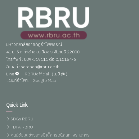
มหาวิทยาลัยราชภัฏรำไพพรรณี
41 ม. 5 ต.ท่าช้าง อ.เมือง จ.จันทบุรี 22000
โทรศัพท์ : 039-319111 ต่อ 0,10164-6
อีเมลล์ : saraban@rbru.ac.th
Line
:
RBRUofficial
(ไม่มี @ )
แผนที่รำไพฯ:
Google Map
Quick Link
SDGs RBRU
PDPA RBRU
ศูนย์ข้อมูลข่าวสารอิเล็กทรอนิกส์ทางราชการ