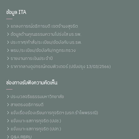
ข้อมูล ITA
แถลงการณ์อธิการบดี เจตจำนงสุจริต
ข้อมูลด้านคุณธรรมความโปร่งใส มร.รพ.
ประกาศ/คำสั่ง/ระเบียบ/ข้อบังคับ มร.รพ.
พรบ./ระเบียบ/ข้อบังคับ/กฏกระทรวง
รายงานการเงินประจำปี
ราคากลางอุปกรณ์คอมพิวเตอร์ (ปรับปรุง 13/03/2566)
ช่องทางรับฟังความคิดเห็น
ประมวลจริยธรรมมหาวิทยาลัย
สายตรงอธิการบดี
แจ้งเรื่องร้องเรียนการทุจริตฯ (มรภ.รำไพพรรณี)
แจ้งเบาะแสการทุจริต (ปปช.)
แจ้งเบาะแสการทุจริต (ปปท.)
Q&A RBRU