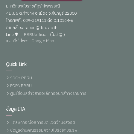
มหาวิทยาลัยราชภัฏรำไพพรรณี
41 ม. 5 ต.ท่าช้าง อ.เมือง จ.จันทบุรี 22000
โทรศัพท์ : 039-319111 ต่อ 0,10164-6
อีเมลล์ : saraban@rbru.ac.th
Line
:
RBRUofficial
(ไม่มี @ )
แผนที่รำไพฯ:
Google Map
Quick Link
SDGs RBRU
PDPA RBRU
ศูนย์ข้อมูลข่าวสารอิเล็กทรอนิกส์ทางราชการ
ข้อมูล ITA
แถลงการณ์อธิการบดี เจตจำนงสุจริต
ข้อมูลด้านคุณธรรมความโปร่งใส มร.รพ.