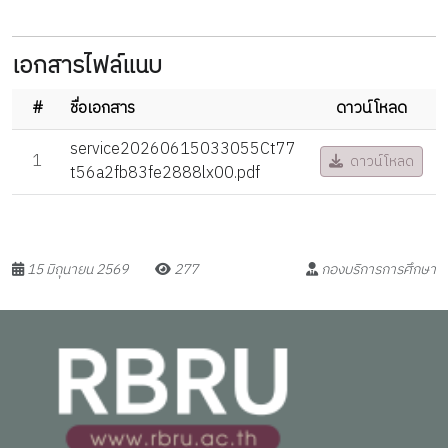
เอกสารไฟล์แนบ
#
ชื่อเอกสาร
ดาวน์โหลด
service20260615033055Ct77
1
ดาวน์โหลด
t56a2fb83fe2888lx00.pdf
15 มิถุนายน 2569
277
กองบริการการศึกษา