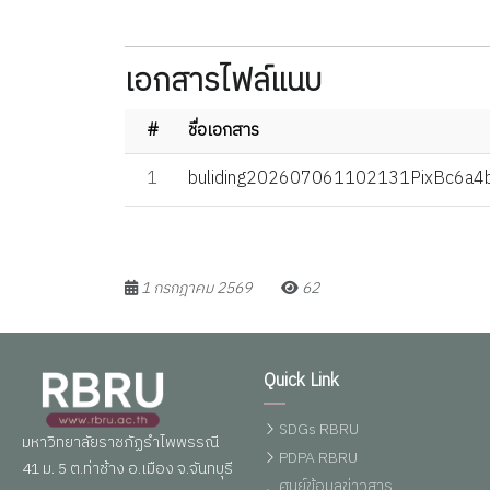
เอกสารไฟล์แนบ
#
ชื่อเอกสาร
1
buliding202607061102131PixBc6a4
1 กรกฎาคม 2569
62
Quick Link
SDGs RBRU
มหาวิทยาลัยราชภัฏรำไพพรรณี
PDPA RBRU
41 ม. 5 ต.ท่าช้าง อ.เมือง จ.จันทบุรี
ศูนย์ข้อมูลข่าวสาร