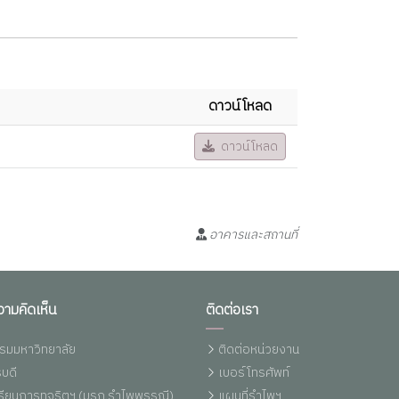
ดาวน์โหลด
ดาวน์โหลด
อาคารและสถานที่
วามคิดเห็น
ติดต่อเรา
รมมหาวิทยาลัย
ติดต่อหน่วยงาน
บดี
เบอร์โทรศัพท์
งเรียนการทุจริตฯ (มรภ.รำไพพรรณี)
แผนที่รำไพฯ