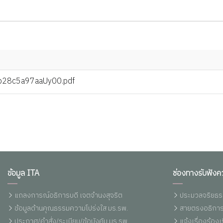
b28c5a97aaUy00.pdf
ข้อมูล ITA
ช่องทางรับฟังค
แถลงการณ์อธิการบดี เจตจำนงสุจริต
ประมวลจริยธร
ข้อมูลด้านคุณธรรมความโปร่งใส มร.รพ.
สายตรงอธิการ
ประกาศ/คำสั่ง/ระเบียบ/ข้อบังคับ มร.รพ.
แจ้งเรื่องร้อ