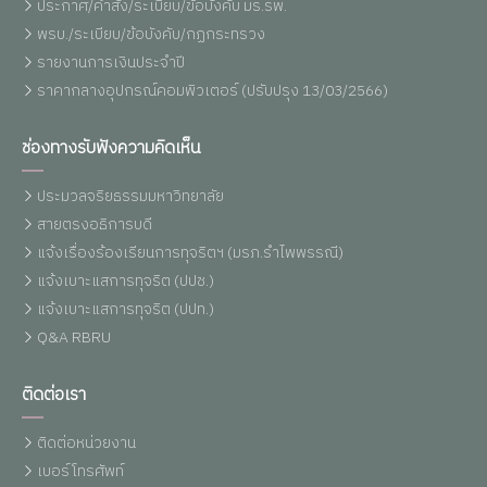
ประกาศ/คำสั่ง/ระเบียบ/ข้อบังคับ มร.รพ.
พรบ./ระเบียบ/ข้อบังคับ/กฏกระทรวง
รายงานการเงินประจำปี
ราคากลางอุปกรณ์คอมพิวเตอร์ (ปรับปรุง 13/03/2566)
ช่องทางรับฟังความคิดเห็น
ประมวลจริยธรรมมหาวิทยาลัย
สายตรงอธิการบดี
แจ้งเรื่องร้องเรียนการทุจริตฯ (มรภ.รำไพพรรณี)
แจ้งเบาะแสการทุจริต (ปปช.)
แจ้งเบาะแสการทุจริต (ปปท.)
Q&A RBRU
ติดต่อเรา
ติดต่อหน่วยงาน
เบอร์โทรศัพท์