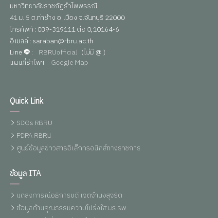
มหาวิทยาลัยราชภัฏรำไพพรรณี
41 ม. 5 ต.ท่าช้าง อ.เมือง จ.จันทบุรี 22000
โทรศัพท์ : 039-319111 ต่อ 0,10164-6
อีเมลล์ : saraban@rbru.ac.th
Line
:
RBRUofficial
(ไม่มี @ )
แผนที่รำไพฯ:
Google Map
Quick Link
SDGs RBRU
PDPA RBRU
ศูนย์ข้อมูลข่าวสารอิเล็กทรอนิกส์ทางราชการ
ข้อมูล ITA
แถลงการณ์อธิการบดี เจตจำนงสุจริต
ข้อมูลด้านคุณธรรมความโปร่งใส มร.รพ.