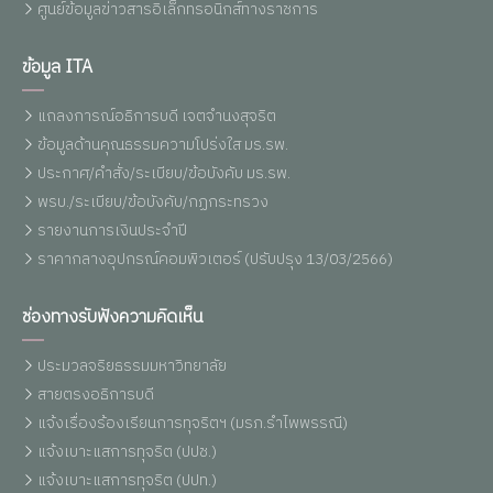
ศูนย์ข้อมูลข่าวสารอิเล็กทรอนิกส์ทางราชการ
ข้อมูล ITA
แถลงการณ์อธิการบดี เจตจำนงสุจริต
ข้อมูลด้านคุณธรรมความโปร่งใส มร.รพ.
ประกาศ/คำสั่ง/ระเบียบ/ข้อบังคับ มร.รพ.
พรบ./ระเบียบ/ข้อบังคับ/กฏกระทรวง
รายงานการเงินประจำปี
ราคากลางอุปกรณ์คอมพิวเตอร์ (ปรับปรุง 13/03/2566)
ช่องทางรับฟังความคิดเห็น
ประมวลจริยธรรมมหาวิทยาลัย
สายตรงอธิการบดี
แจ้งเรื่องร้องเรียนการทุจริตฯ (มรภ.รำไพพรรณี)
แจ้งเบาะแสการทุจริต (ปปช.)
แจ้งเบาะแสการทุจริต (ปปท.)