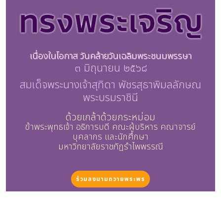
เนื่องในโอกาส วันคล้ายวันเฉลิมพระชนมพรรษา
๓ มิถุนายน ๒๕๖๘
สมเด็จพระนางเจ้าสุทิดา พัชรสุธาพิมลลักษณ
พระบรมราชินี
ด้วยเกล้าด้วยกระหม่อม
ข้าพระพุทธเจ้า อธิการบดี คณะผู้บริหาร คณาจารย์
บุคลากร และนักศึกษา
มหาวิทยาลัยราชภัฏรำไพพรรณี
ร่วมลงนามถวายพระพร