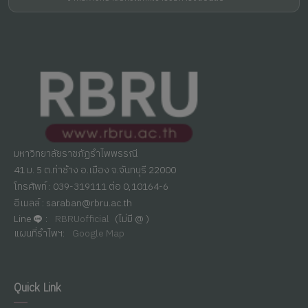
มหาวิทยาลัยราชภัฏรำไพพรรณี
41 ม. 5 ต.ท่าช้าง อ.เมือง จ.จันทบุรี 22000
โทรศัพท์ : 039-319111 ต่อ 0,10164-6
อีเมลล์ : saraban@rbru.ac.th
Line
:
RBRUofficial
(ไม่มี @ )
แผนที่รำไพฯ:
Google Map
Quick Link