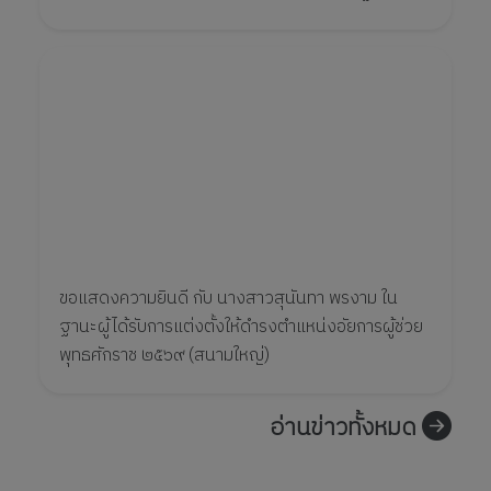
หลักสูตร "การเขี...
ขอแสดงความยินดี กับ นางสาวสุนันทา พรงาม ใน
ฐานะผู้ได้รับการแต่งตั้งให้ดำรงตำแหน่งอัยการผู้ช่วย
พุทธศักราช ๒๕๖๙ (สนามใหญ่)
อ่านข่าวทั้งหมด