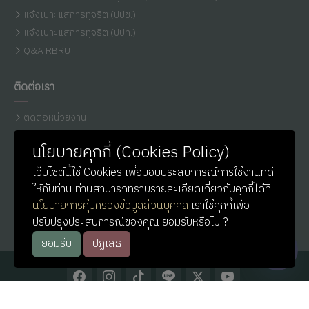
แจ้งเบาะแสการทุจริต (ปปช.)
แจ้งเบาะแสการทุจริต (ปปท.)
Q&A RBRU
ติดต่อเรา
ติดต่อหน่วยงาน
เบอร์โทรศัพท์
นโยบายคุกกี้ (Cookies Policy)
แผนที่รำไพฯ
เว็บไซต์นี้ใช้ Cookies เพื่อมอบประสบการณ์การใช้งานที่ดี
ติดต่อ ม.รำไพพรรณี (Line)
ให้กับท่าน ท่านสามารถทราบรายละเอียดเกี่ยวกับคุกกี้ได้ที่
ติดต่อ IT-Support
นโยบายการคุ้มครองข้อมูลส่วนบุคคล
เราใช้คุกกี้เพื่อ
หน่วยประชาสัมพันธ์
ปรับปรุงประสบการณ์ของคุณ ยอมรับหรือไม่ ?
ยอมรับ
ปฏิเสธ
© Copyright
Rambhai Barni Rajabhat University
. All Rights