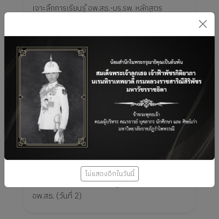
เจาะลึกการเรียนรู้ อพ.สธ.-มร.รพ. หลักสูตร
วิทยากรผู้ช่วย : 6 งานฐานทรัพยากรท้องถิ่น" วันที่
3: วิเคราะห์ภูมิปัญญาเชื่อมโยงกับงานฐาน
ทรัพยากรท้องถิ่น...
ศูนย์ประสานงาน อพ.สธ.-มร.รพ. ลุยภาคสนามบ้าน
ไม่แสดงอีกในวันนี้
คลองหวะ 4 ฝึกทักษะจัดทำฐานทรัพยากรท้องถิ่น
อพ.สธ. (วันที่ 2)