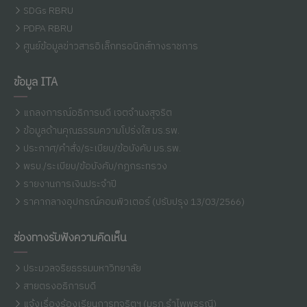
SDGs RBRU
PDPA RBRU
ศูนย์ข้อมูลข่าวสารอิเล็กทรอนิกส์ทางราชการ
ข้อมูล ITA
แถลงการณ์อธิการบดี เจตจำนงสุจริต
ข้อมูลด้านคุณธรรมความโปร่งใส มร.รพ.
ประกาศ/คำสั่ง/ระเบียบ/ข้อบังคับ มร.รพ.
พรบ./ระเบียบ/ข้อบังคับ/กฏกระทรวง
รายงานการเงินประจำปี
ราคากลางอุปกรณ์คอมพิวเตอร์ (ปรับปรุง 13/03/2566)
ช่องทางรับฟังความคิดเห็น
ประมวลจริยธรรมมหาวิทยาลัย
สายตรงอธิการบดี
แจ้งเรื่องร้องเรียนการทุจริตฯ (มรภ.รำไพพรรณี)